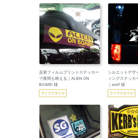
反射フィルムプリントステッカー
シルエットデザ
で夜間も映える｜ALIEN ON
ィングステッカ
BOARD 様
｜wolf 様
ライフスタイル
ライフスタイル