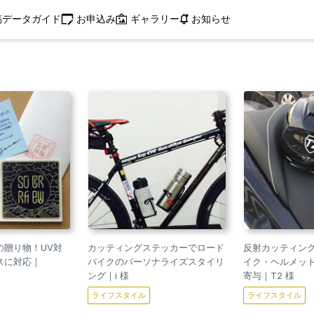
お申込み
稿データガイド
ギャラリー
お知らせ
の贈り物！UV対
カッティングステッカーでロード
反射カッティン
スに対応｜
バイクのパーソナライズスタイリ
イク・ヘルメッ
ング｜i 様
寄与｜T2 様
ライフスタイル
ライフスタイル