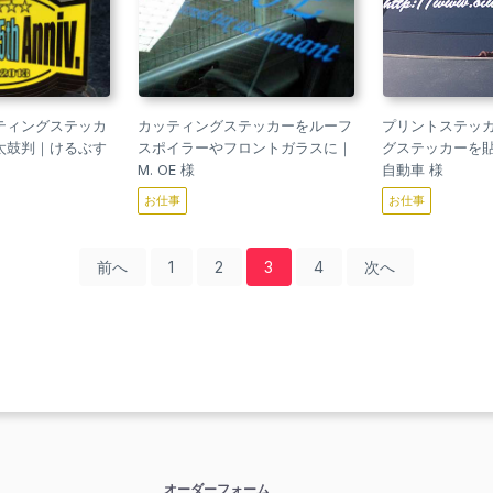
ティングステッカ
カッティングステッカーをルーフ
プリントステッ
太鼓判｜けるぶす
スポイラーやフロントガラスに｜
グステッカーを
M. OE 様
自動車 様
お仕事
お仕事
前へ
1
2
3
4
次へ
オーダーフォーム