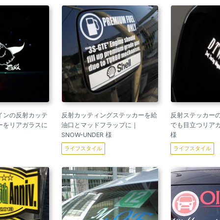
インの反射カッテ
反射カッティングステッカーを給
反射ステッカー
ーをリアガラスに
油口とマッドフラップに｜
でも目立つリアガ
SNOW-UNDER 様
様
ライフスタイル
ライフスタイル