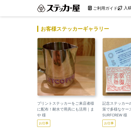
入
ご利用ガイド
お客様ステッカーギャラリー
プリントステッカーをご来店者様
記念ステッカー
に配布！耐水で用具にも活用｜ま
策で多様なケー
や 様
SURFCREW 様
お仕事
お仕事